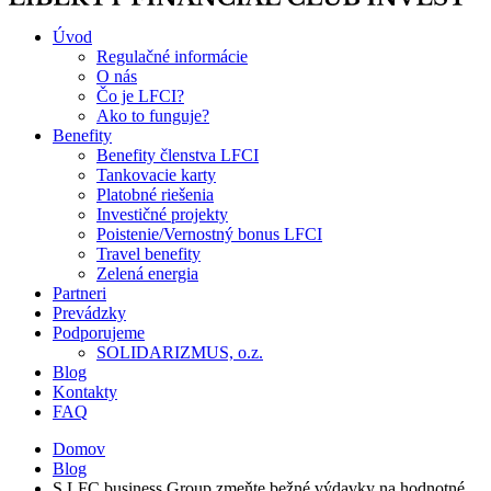
Úvod
Regulačné informácie
O nás
Čo je LFCI?
Ako to funguje?
Benefity
Benefity členstva LFCI
Tankovacie karty
Platobné riešenia
Investičné projekty
Poistenie/Vernostný bonus LFCI
Travel benefity
Zelená energia
Partneri
Prevádzky
Podporujeme
SOLIDARIZMUS, o.z.
Blog
Kontakty
FAQ
Domov
Blog
S LFC business Group zmeňte bežné výdavky na hodnotné