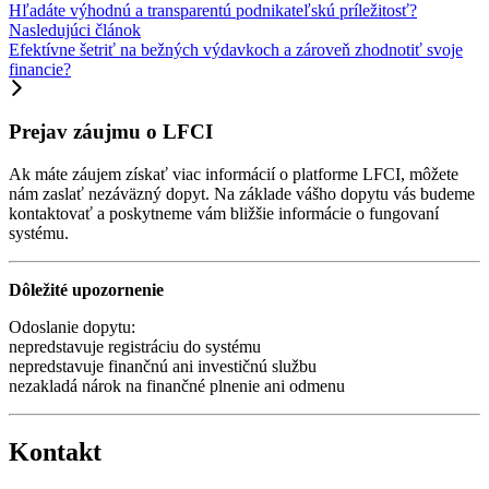
Hľadáte výhodnú a transparentú podnikateľskú príležitosť?
Nasledujúci článok
Efektívne šetriť na bežných výdavkoch a zároveň zhodnotiť svoje
financie?
Prejav záujmu o LFCI
Ak máte záujem získať viac informácií o platforme LFCI, môžete
nám zaslať nezáväzný dopyt. Na základe vášho dopytu vás budeme
kontaktovať a poskytneme vám bližšie informácie o fungovaní
systému.
Dôležité upozornenie
Odoslanie dopytu:
nepredstavuje registráciu do systému
nepredstavuje finančnú ani investičnú službu
nezakladá nárok na finančné plnenie ani odmenu
Kontakt