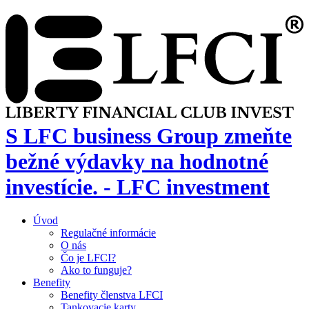
S LFC business Group zmeňte
bežné výdavky na hodnotné
investície. - LFC investment
Úvod
Regulačné informácie
O nás
Čo je LFCI?
Ako to funguje?
Benefity
Benefity členstva LFCI
Tankovacie karty